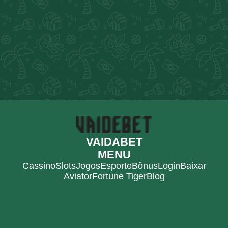
VAIDABET
MENU
Cassino
Slots
Jogos
Esporte
Bônus
Login
Baixar
Aviator
Fortune Tiger
Blog