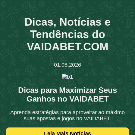
Dicas, Notícias e
Tendências do
VAIDABET.COM
01.08.2026
Dicas para Maximizar Seus
Ganhos no VAIDABET
Aprenda estratégias para aproveitar ao máximo
suas apostas e jogos no VAIDABET.
Leia Mais Notícias