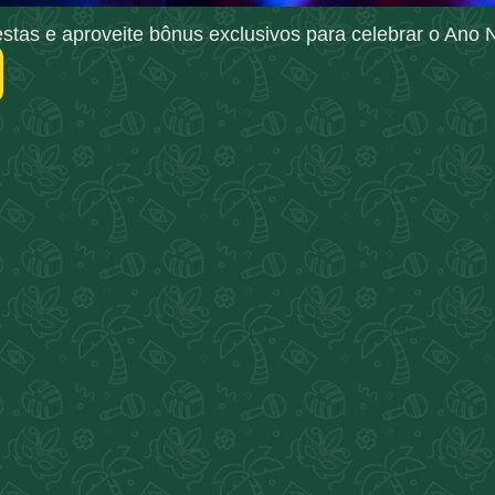
estas e aproveite bônus exclusivos para celebrar o An