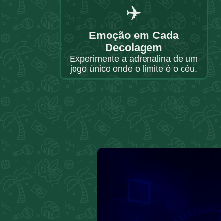
✈️
Emoção em Cada
Decolagem
Experimente a adrenalina de um
jogo único onde o limite é o céu.