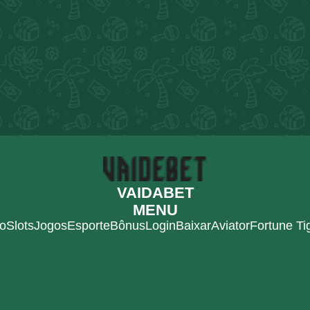
VAIDABET
MENU
o
Slots
Jogos
Esporte
Bônus
Login
Baixar
Aviator
Fortune Ti