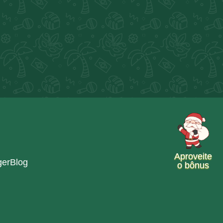
Aproveite
ger
Blog
o bônus