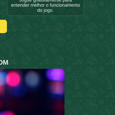
Jogue gratuitamente para
entender melhor o funcionamento
do jogo.
COM