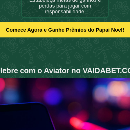
Estabeleça metas de ganhos e
perdas para jogar com
responsabilidade.
Comece Agora e Ganhe Prêmios do Papai Noel!
lebre com o Aviator no VAIDABET.