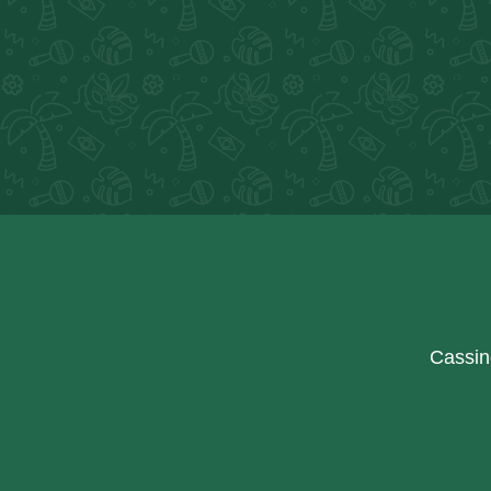
Cassin