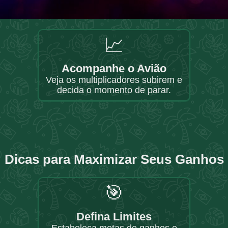
📈
Acompanhe o Avião
Veja os multiplicadores subirem e
decida o momento de parar.
Dicas para Maximizar Seus Ganhos
🎯
Defina Limites