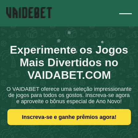
❄
❄
❄
❄
❄
❄
Experimente os Jogos
❄
❄
Mais Divertidos no
❄
VAIDABET.COM
O VAIDABET oferece uma seleção impressionante
de jogos para todos os gostos. Inscreva-se agora
e aproveite o bônus especial de Ano Novo!
Inscreva-se e ganhe prêmios agora!