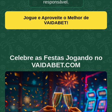
responsável.
Jogue e Aproveite o Melhor de
VAIDABET!
Celebre as Festas Jogando no
VAIDABET.COM