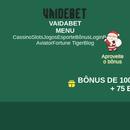
VAIDABET
MENU
Cassino
Slots
Jogos
Esporte
Bônus
Login
Baixar
Aviator
Fortune Tiger
Blog
Aproveite
o bônus
BÔNUS DE 100
+ 75