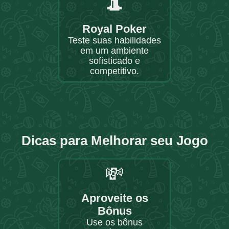
🎩
Royal Poker
Teste suas habilidades
em um ambiente
sofisticado e
competitivo.
Dicas para Melhorar seu Jogo
💸
Aproveite os
Bônus
Use os bônus