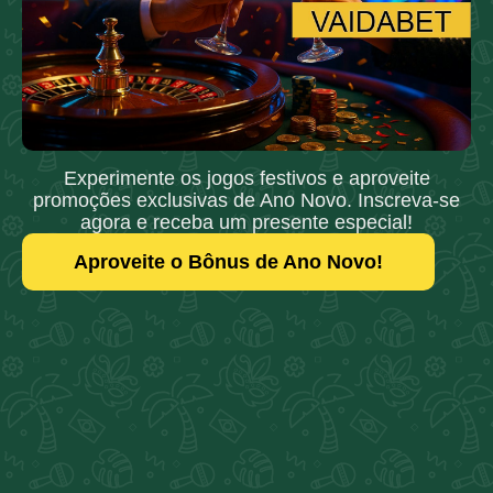
Experimente os jogos festivos e aproveite
promoções exclusivas de Ano Novo. Inscreva-se
agora e receba um presente especial!
Aproveite o Bônus de Ano Novo!