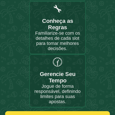
🔧
Conheça as
Regras
Familiarize-se com os
detalhes de cada slot
para tomar melhores
decisões.
🕜
Gerencie Seu
Tempo
Jogue de forma
responsável, definindo
limites para suas
apostas.