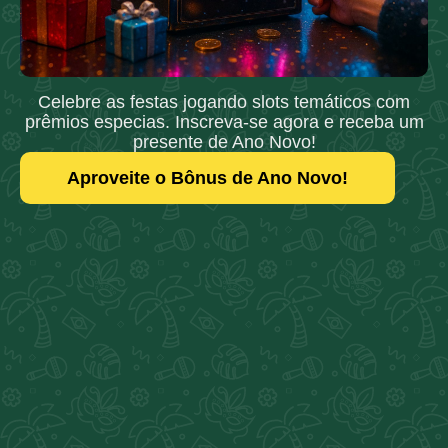
Celebre as festas jogando slots temáticos com
prêmios especias. Inscreva-se agora e receba um
presente de Ano Novo!
Aproveite o Bônus de Ano Novo!