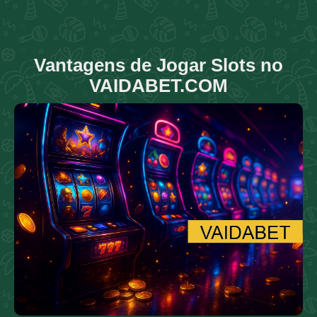
Vantagens de Jogar Slots no
VAIDABET.COM